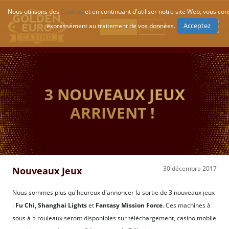
Nous utilisons des
Cookies
et en continuant d'utiliser notre site Web, vous co
Acceptez
expressément au traitement de vos données.
S’inscrire
Log-In
3 NOUVEAUX JEUX
ARRIVENT !
30 décembre 2017
Nouveaux Jeux
Nous sommes plus qu'heureux d'annoncer la sortie de 3 nouveaux jeux
:
Fu Chi, Shanghai Lights
et
Fantasy Mission Force
. Ces machines à
sous à 5 rouleaux seront disponibles sur téléchargement, casino mobile