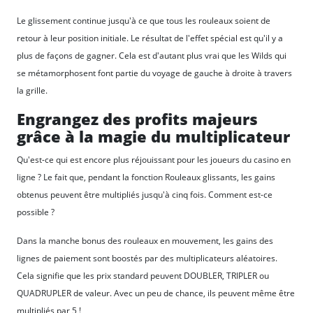
Le glissement continue jusqu'à ce que tous les rouleaux soient de
retour à leur position initiale. Le résultat de l'effet spécial est qu'il y a
plus de façons de gagner. Cela est d'autant plus vrai que les Wilds qui
se métamorphosent font partie du voyage de gauche à droite à travers
la grille.
Engrangez des profits majeurs
grâce à la magie du multiplicateur
Qu'est-ce qui est encore plus réjouissant pour les joueurs du casino en
ligne ? Le fait que, pendant la fonction Rouleaux glissants, les gains
obtenus peuvent être multipliés jusqu'à cinq fois. Comment est-ce
possible ?
Dans la manche bonus des rouleaux en mouvement, les gains des
lignes de paiement sont boostés par des multiplicateurs aléatoires.
Cela signifie que les prix standard peuvent DOUBLER, TRIPLER ou
QUADRUPLER de valeur. Avec un peu de chance, ils peuvent même être
multipliés par 5 !