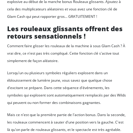
explosive au début de la manche bonus Rouleaux glissants. Ajoutez à
cela des multiplicateurs aléatoires et vous avez une fonction clé de
Glam Cash qui peut rapporter gros... GRATUITEMENT !
Les rouleaux glissants offrent des
retours sensationnels !
Comment faire glisser les rouleaux de la machine à sous Glam Cash ? À
vrai dire, ce n'est pas très compliqué. Cette fonction clé s'active tout
simplement de façon aléatoire.
Lorsqu'un ou plusieurs symboles réguliers explosent dans un
éblouissement de lumière jaune, vous savez que quelque chose
d'excitant se prépare. Dans cette séquence d'événements, les
symboles qui explosent sont automatiquement remplacés par des Wilds
qui peuvent ou non former des combinaisons gagnantes.
Mais ce n'est que la première partie de l'action bonus. Dans la seconde,
les rouleaux commencent à sauter d'une position vers la gauche. C'est
là qu'on parle de rouleaux glissants, et le spectacle est très agréable.