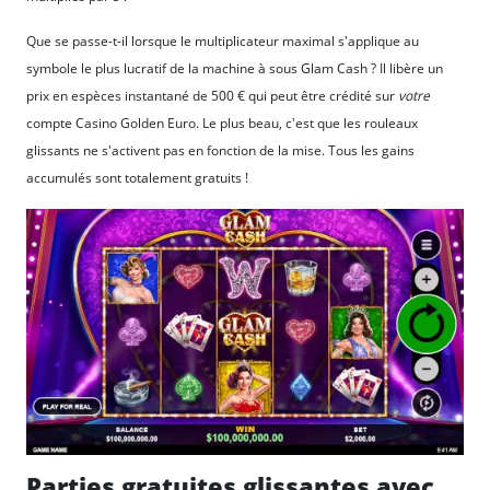
Que se passe-t-il lorsque le multiplicateur maximal s'applique au
symbole le plus lucratif de la machine à sous Glam Cash ? Il libère un
prix en espèces instantané de 500 € qui peut être crédité sur
votre
compte Casino Golden Euro. Le plus beau, c'est que les rouleaux
glissants ne s'activent pas en fonction de la mise. Tous les gains
accumulés sont totalement gratuits !
Parties gratuites glissantes avec