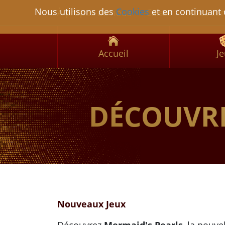
Nous utilisons des
Cookies
et en continuant 
À propos de nous
Caisse
Nous con
Accueil
J
DÉCOUVREZ
Nouveaux Jeux