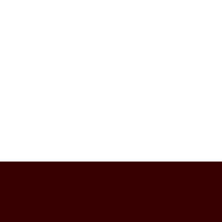
 sur Golden Euro !
 arrivent!