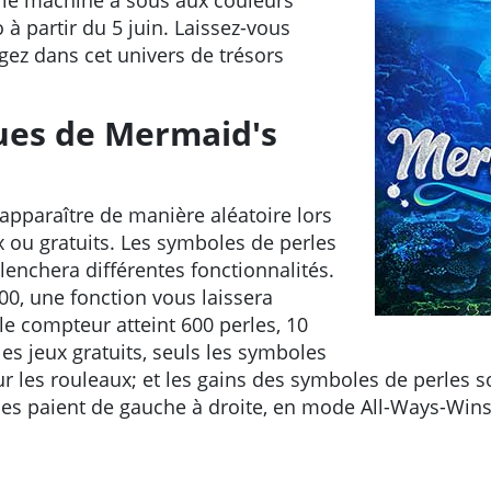
elle machine à sous aux couleurs
à partir du 5 juin. Laissez-vous
ngez dans cet univers de trésors
ues de Mermaid's
apparaître de manière aléatoire lors
x ou gratuits. Les symboles de perles
lenchera différentes fonctionnalités.
00, une fonction vous laissera
le compteur atteint 600 perles, 10
es jeux gratuits, seuls les symboles
r les rouleaux; et les gains des symboles de perles so
les paient de gauche à droite, en mode All-Ways-Wins