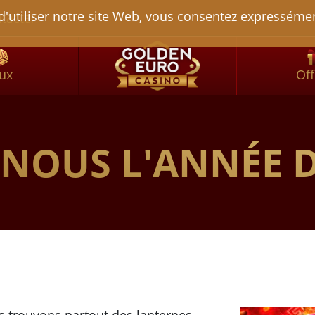
d'utiliser notre site Web, vous consentez expressém
tacter
eux
Off
C NOUS L'ANNÉE 