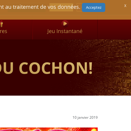
Sélectionnez votre langue
ent au traitement de vos données.
X
Français
Acceptez
S’inscrire
Log-In
res
Jeu Instantané
DU COCHON!
10 janvier 2019