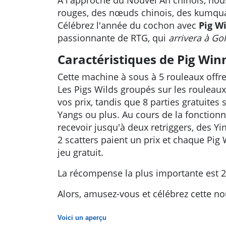
À l'approche du Nouvel An chinois, nou
rouges, des nœuds chinois, des kumqua
Célébrez l'année du cochon avec
Pig W
passionnante de RTG, qui
arrivera à Go
Caractéristiques de Pig Win
Cette machine à sous à 5 rouleaux offr
Les Pigs Wilds groupés sur les rouleau
vos prix, tandis que 8 parties gratuites 
Yangs ou plus. Au cours de la fonctionn
recevoir jusqu'à deux retriggers, des Y
2 scatters paient un prix et chaque Pig 
jeu gratuit.
La récompense la plus importante est 2
Alors, amusez-vous et célébrez cette n
Voici un aperçu