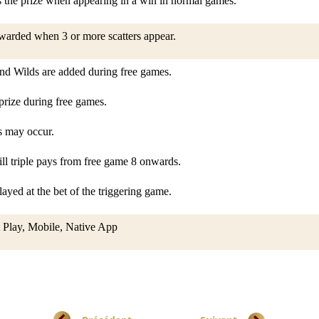
s the prize when appearing in a win in normal games.
warded when 3 or more scatters appear.
and Wilds are added during free games.
 prize during free games.
rs may occur.
ll triple pays from free game 8 onwards.
layed at the bet of the triggering game.
 Play, Mobile, Native App