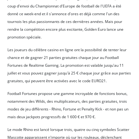
coup d'envoi du Championnat d'Europe de football de l'UEFA a été
donné ce week-end et il s'annonce d'ores et déjà comme l'un des
tournois les plus passionnants de ces dernières années. Mais pour
rendre la compétition encore plus excitante, Golden Euro lance une
promotion spéciale.
Les joueurs du célèbre casino en ligne ont la possibilité de tenter leur
chance et de gagner 21 parties gratuites chaque jour au Football
Fortunes de Realtime Gaming. La promotion est valable jusqu'au 11
juillet et vous pouvez gagner jusqu'à 25 € chaque jour grâce aux parties
gratuites, qui peuvent être activées avec le code EURO21.
Football Fortunes propose une gamme incroyable de fonctions bonus,
notamment des Wilds, des multiplicateurs, des parties gratuites, trois
modes de jeu différents - Rhino, Fortune et Penalty Kick - et non pas un
mais deux jackpots progressifs de 1 600 € et 970 €.
Le mode Rhino est lancé lorsque trois, quatre ou cinq symboles Scatter
Mascotte apparaissent n'importe où sur les rouleaux, déclenchant