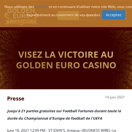
Nous utilisons des
Cookies
et en continuant d'utiliser notre site Web, vous co
Acceptez
expressément au traitement de vos données.
S’inscrire
Log-In
VISEZ LA VICTOIRE AU
GOLDEN EURO CASINO
14 juin 2021
Presse
Jusqu'à 21 parties gratuites sur Football Fortunes durant toute la
durée du Championnat d'Europe de football de l'UEFA
June 16, 2021 12:09 PM - ST JOHN'S, Antigua--(BUSINESS WIRE)--Le