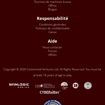
Tournois de machines à sous
Offres
Blogue
Responsabilité
Conditions générales
Politique de confidentialité
Caisse
Aide
Nous contacter
Presse
Affiliés
Copyright © 2026 Continental Ventures Ltd. All Rights Reserved. You must be
at least 18 years of age to play