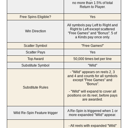
no more than 1.5% of total
Return to Player.
Free Spins Eligible?
Yes
All symbols pay Left to Right and
Right to Left except scattered
Win Direction
"Free Games" and "Bonus". 5 of
a Kinds pay once only.
Scatter Symbol
"Free Games!"
Scatter Pays
Yes
Top Award
50,000 times bet per line
Substitute Symbol
"Wild"
- "Wild" appears on reels 2, 3
and 4 and counts for all symbols
except "Free Games" and
"Bonus".
Substitute Rules
- "Wild" will expand to cover all
positions on its reel, before pays
are awarded.
A Re-Spin is triggered when 1 or
Wild Re-Spin Feature trigger
more expanded "Wild" appear.
- All reels with expanded "Wild"