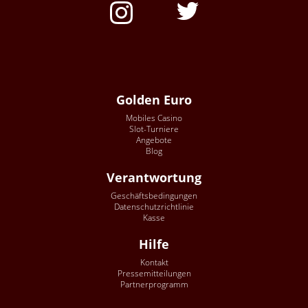
Golden Euro
Mobiles Casino
Slot-Turniere
Angebote
Blog
Verantwortung
Geschäftsbedingungen
Datenschutzrichtlinie
Kasse
Hilfe
Kontakt
Pressemitteilungen
Partnerprogramm