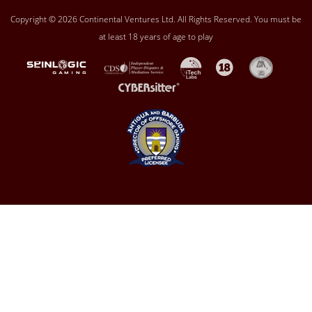
Copyright © 2026 Continental Ventures Ltd. All Rights Reserved. You must be
at least 18 years of age to play