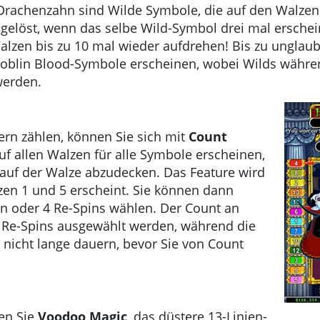
Drachenzahn sind Wilde Symbole, die auf den Walzen 
gelöst, wenn das selbe Wild-Symbol drei mal erschei
alzen bis zu 10 mal wieder aufdrehen! Bis zu unglau
Goblin Blood-Symbole erscheinen, wobei Wilds währen
werden.
ern zählen, können Sie sich mit
Count
f allen Walzen für alle Symbole erscheinen,
 auf der Walze abzudecken. Das Feature wird
zen 1 und 5 erscheint. Sie können dann
sen oder 4 Re-Spins wählen. Der Count an
 Re-Spins ausgewählt werden, während die
 nicht lange dauern, bevor Sie von Count
hen Sie
Voodoo Magic
, das düstere 13-Linien-