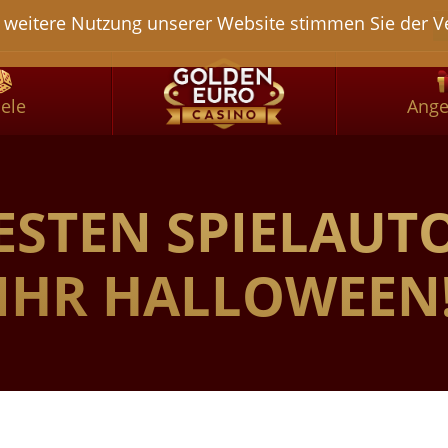
S
weitere Nutzung unserer Website stimmen Sie der Ve
iele
Ange
TESTEN SPIELAU
IHR HALLOWEEN