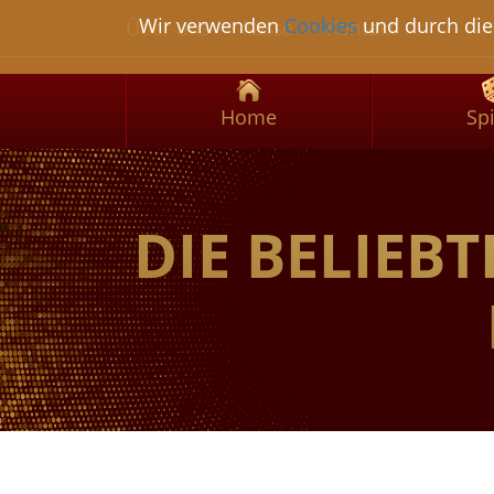
Wir verwenden
Cookies
und durch die 
Über uns
Kasse
Kontakt
Home
Sp
DIE BELIEB