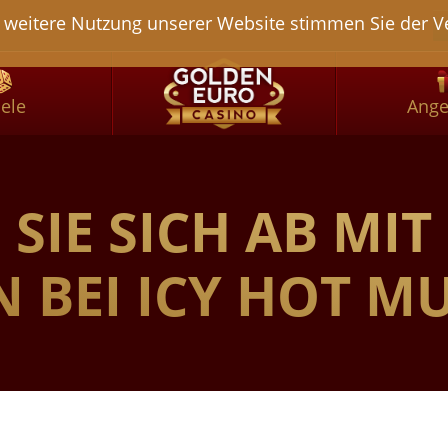
S
weitere Nutzung unserer Website stimmen Sie der Ve
iele
Ange
SIE SICH AB MIT H
BEI ICY HOT MU