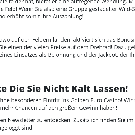
pielfelder hat, bietet er eine aufregende Wendung. M
ere Feld! Wenn Sie also eine Gruppe gestapelter Wild
nd erhöht somit Ihre Auszahlung!
wo auf den Feldern landen, aktiviert sich das Bonu
Sie einen der vielen Preise auf dem Drehrad! Dazu ge
deines Einsatzes als Belohnung und der Jackpot, der
 Die Sie Nicht Kalt Lassen!
hne besonderen Eintritt ins Golden Euro Casino! Wir f
h mehr Chancen auf den großen Gewinn haben!
en Newsletter zu entdecken. Zusätzlich finden Sie i
ngeloggt sind.