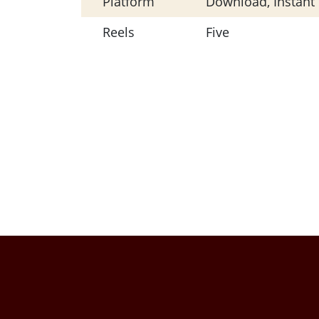
Platform
Download, Instant 
Reels
Five