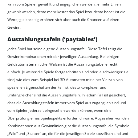
kann vom Spieler gewählt und angeglichen werden. Je mehr Linien
gewählt werden, desto mehr kostet das Spiel bzw. desto höher ist die
Wette; gleichzeitig erhöhen sich aber auch die Chancen auf einen
Gewinn.
Auszahlungstafeln (‘paytables’)
Jedes Spiel hat seine eigene Auszahlungstafel. Diese Tafel zeigt die
Gewinnkombinationen mit der jeweiligen Auszahlung. Bei einigen
Geldautomaten mit drei Walzen ist die Auszahlungstabelle recht
einfach. Je weiter die Spiele fortgeschritten sind oder je schwieriger sie
sind, wie dies zum Beispiel bei 3D Automaten mit einer Vielzahl von
speziellen Eigenschaften der Fall ist, desto komplexer und
umfangreicher sind die Auszahlungstafeln. In jedem Fall ist gesichert,
dass die Auszahlungstafeln immer vom Spiel aus zugänglich sind und
vom Spieler jederzeit eingesehen werden können, wenn eine
Überprüfung eines Spielaspekts erforderlich wäre. Abgesehen von den
Kombinationen aus Gewinnlinien gibt die Auszahlungstafel die Symbole
„Wild“ und „Scatter“ an, die für die jeweiligen Spiele spezifisch sind und