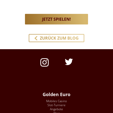
JETZT SPIELEN!
ZURÜCK ZUM BLOG
Golden Euro
Mobiles Casino
Slot-Turniere
Angebote