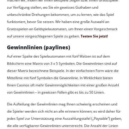
machen wir, indem wir Ihnen Beispiele zeigen bzw. Ihnen Gratisspiele
zur Verfügung stellen, wo Sie ein gewisses Guthaben und
unbeschränkte Drehungen bekommen, um zu lernen, wie das Spiel
funktioniert, bevor Sie setzen. Wir haben eine große Auswahl an
Gratisspielen an Geldspielautomaten, um Ihnen einen Vorgeschmack
auf unsere vorgeschlagenen Spiele zu geben.
Testen Sie jetzt!
Gewinnlinien (paylines)
Auf einer Spalte des Spielautomaten mit fünf Walzen ist auf dem
Bildschirm eine Matrix von 3 x 5 Symbolen. Die Gewinnlinien sind auf
dieser Matrix bezeichnete Beispiele. In der einfachsten Form wäre die
Mittellinie mit fünf Symbolen die Gewinnlinie. In Wirklichkeit bieten
Ihnen Casinos oft mehr Gewinnmöglichkeiten mit einer großen Anzahl
von Gewinnlinien – in gewissen Fällen gibt es bis zu 50 Linien.
Die Aufteilung der Gewinnlinien mag Ihnen schwierig erscheinen und
die Spieler werden sich nicht an alle erinnern können; es wird daher für
jedes Spiel zur Unterstützung eine Auszahlungstafel („Paytable“) geben,
die alle verfügbaren Gewinnlinien unterstreicht. Die Anzahl der Linien