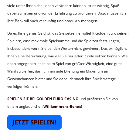
viele unter Ihnen das Leben verändern können, ist es wichtig, Spaß
dabei zu haben und von der Erfahrung zu profitieren. Dazu müssen Sie
Ihre Bankroll auch vernünftig und produktiv managen.
Da es Ihr eigenes Geld ist, das Sie setzen, empfiehlt Golden Euro seinen
Spielern, eine maximale Spielsumme und die Spielzeit festzulegen,
insbesondere wenn Sie bei den Wetten nicht gewinnen. Das ermöglicht
Ihnen eine Berechnung, wie viel Sie bei jeder Runde setzen können. Wie
oben angegeben ist es beim Spiel von größter Wichtigkeit, eine gute
Wahl zu treffen, damit Ihnen jede Drehung ein Maximum an
Gewinnchancen bietet und Sie dabei dennoch Ihre Spielstrategie
verfolgen können.
SPIELEN SIE BEI GOLDEN EURO CASINO
und profitieren Sie von
einem unglaublichen
Willkommens-Bonus
!
JETZT SPIELEN!