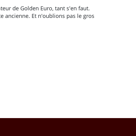
teur de Golden Euro, tant s'en faut.
e ancienne. Et n'oublions pas le gros
ir des tours gratuits et plus de façons de gagner !
es méga gains GRATUITEMENT dans la machine à sous Magic Forest