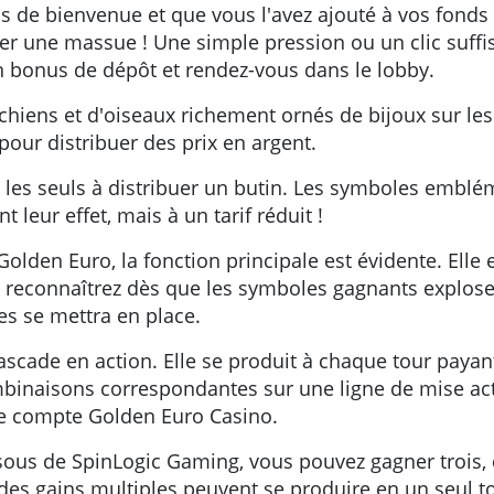
 de bienvenue et que vous l'avez ajouté à vos fonds 
iser une massue ! Une simple pression ou un clic suff
un bonus de dépôt et rendez-vous dans le lobby.
chiens et d'oiseaux richement ornés de bijoux sur les 
ur distribuer des prix en argent.
les seuls à distribuer un butin. Les symboles embl
t leur effet, mais à un tarif réduit !
olden Euro, la fonction principale est évidente. Elle
la reconnaîtrez dès que les symboles gagnants explo
es se mettra en place.
cascade en action. Elle se produit à chaque tour payan
combinaisons correspondantes sur une ligne de mise act
re compte Golden Euro Casino.
sous de SpinLogic Gaming, vous pouvez gagner trois, 
e des gains multiples peuvent se produire en un seul 