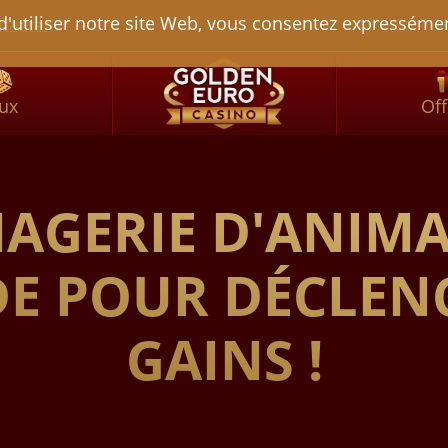
d'utiliser notre site Web, vous consentez expressém
tacter
eux
Off
AGERIE D'ANIMA
E POUR DÉCLEN
GAINS !