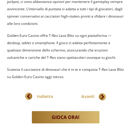
jackpot, ci sono abbastanza opzioni per mantenere il gameplay sempre
avvincente. L’intervallo di puntata si adatta a tutti i tipi di giocatori, dagli
spinner conservativi ai cacciatori high-stakes pronti a sfidare i dinosauri
alle loro condizioni.
Golden Euro Casino offre T-Rex Lava Blitz su ogni piattaforma —
desktop, tablet o smartphone. Il gioco si adatta perfettamente a
qualsiasi dimensione dello schermo, assicurando che eruzioni
vulcaniche e cariche del T-Rex siano spettacolari ovunque tu giochi.
Scatena il cacciatore di dinosauri che è in te e conquista T-Rex Lava Blitz
su Golden Euro Casino oggi stesso.
Articolo precedente: Bass Baggin' Bounty porta ricc
Articolo successivo: Blazing 
Indietro
Avanti
GIOCA ORA!