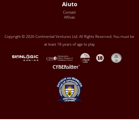
Aiuto
Contatti
Affiliati
Copyright © 2026 Continental Ventures Ltd. All Rights Reserved. You must be
at least 18 years of age to play