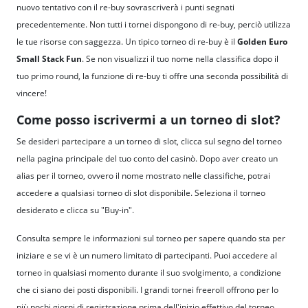
nuovo tentativo con il re-buy sovrascriverà i punti segnati
precedentemente. Non tutti i tornei dispongono di re-buy, perciò utilizza
le tue risorse con saggezza. Un tipico torneo di re-buy è il
Golden Euro
Small Stack Fun
. Se non visualizzi il tuo nome nella classifica dopo il
tuo primo round, la funzione di re-buy ti offre una seconda possibilità di
vincere!
Come posso iscrivermi a un torneo di slot?
Se desideri partecipare a un torneo di slot, clicca sul segno del torneo
nella pagina principale del tuo conto del casinò. Dopo aver creato un
alias per il torneo, ovvero il nome mostrato nelle classifiche, potrai
accedere a qualsiasi torneo di slot disponibile. Seleziona il torneo
desiderato e clicca su "Buy-in".
Consulta sempre le informazioni sul torneo per sapere quando sta per
iniziare e se vi è un numero limitato di partecipanti. Puoi accedere al
torneo in qualsiasi momento durante il suo svolgimento, a condizione
che ci siano dei posti disponibili. I grandi tornei freeroll offrono per lo
più pochi giorni di registrazione prima dell'inizio effettivo del torneo,