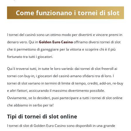
Come funzionano i tornei di slot
I tornei del casinò sono un ottimo modo per divertirti e vincere premi in
denaro vero. Qui in
Golden Euro Casino
offriamo diversi tornei di slot
che ti permettono di gareggiare per la vittoria e scoprire chi è il più
fortunato tra tutti i giocatori.
Qui li troverai tutti, in tutte le loro varietà: dai tornei di slot freeroll ai
tornei con buy-in, i giocatori del casinò amano sfidarsi tra di loro. I
tornei di slot variano in termini di limite di tempo, crediti, add-on, re-buy
e altri fattori, assicurando il massimo divertimento possibile.
Ovviamente, se lo desideri, puoi partecipare a tutti i tornei di slot online
che abbiamo in serbo per te!
Tipi di tornei di slot online
I tornei di slot di Golden Euro Casino sono disponibili in una grande