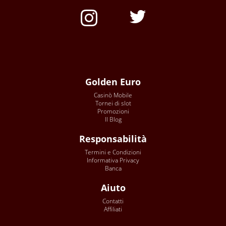
Golden Euro
Casinò Mobile
Tornei di slot
Promozioni
Il Blog
Responsabilità
Termini e Condizioni
Informativa Privacy
Banca
Aiuto
Contatti
Affiliati