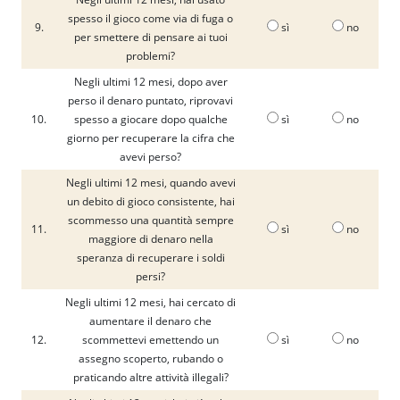
spesso il gioco come via di fuga o
9.
sì
no
per smettere di pensare ai tuoi
problemi?
Negli ultimi 12 mesi, dopo aver
perso il denaro puntato, riprovavi
10.
spesso a giocare dopo qualche
sì
no
giorno per recuperare la cifra che
avevi perso?
Negli ultimi 12 mesi, quando avevi
un debito di gioco consistente, hai
scommesso una quantità sempre
11.
sì
no
maggiore di denaro nella
speranza di recuperare i soldi
persi?
Negli ultimi 12 mesi, hai cercato di
aumentare il denaro che
12.
scommettevi emettendo un
sì
no
assegno scoperto, rubando o
praticando altre attività illegali?