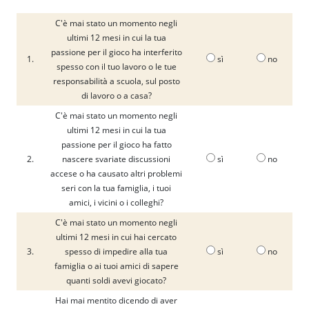
C'è mai stato un momento negli
ultimi 12 mesi in cui la tua
passione per il gioco ha interferito
1.
sì
no
spesso con il tuo lavoro o le tue
responsabilità a scuola, sul posto
di lavoro o a casa?
C'è mai stato un momento negli
ultimi 12 mesi in cui la tua
passione per il gioco ha fatto
2.
nascere svariate discussioni
sì
no
accese o ha causato altri problemi
seri con la tua famiglia, i tuoi
amici, i vicini o i colleghi?
C'è mai stato un momento negli
ultimi 12 mesi in cui hai cercato
3.
spesso di impedire alla tua
sì
no
famiglia o ai tuoi amici di sapere
quanti soldi avevi giocato?
Hai mai mentito dicendo di aver