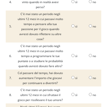
4.
vinto quando in realtà avevi
sì
no
perso?
C'è mai stato un periodo negli
ultimi 12 mesi in cui passavi molto
tempo a pensare alla tua
5.
sì
no
passione per il gioco quando
avresti dovuto riflettere su altre
cose?
C'è mai stato un periodo negli
ultimi 12 mesi in cui passavi molto
6.
tempo a programmare le tue
sì
no
puntate o a studiare le probabilità
quando avresti dovuto fare altro?
Col passare del tempo, hai dovuto
7.
aumentare l'importo che giocavi
sì
no
per continuare a divertirti?
C'è mai stato un periodo negli
8.
ultimi 12 mesi in cui sfruttavi il
sì
no
gioco per risollevare il tuo umore?
Negli ultimi 12 mesi, hai usato