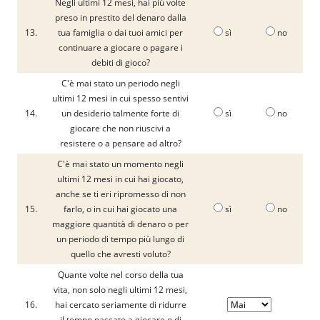
Negli ultimi 12 mesi, hai più volte
preso in prestito del denaro dalla
13.
tua famiglia o dai tuoi amici per
sì
no
continuare a giocare o pagare i
debiti di gioco?
C'è mai stato un periodo negli
ultimi 12 mesi in cui spesso sentivi
14.
un desiderio talmente forte di
sì
no
giocare che non riuscivi a
resistere o a pensare ad altro?
C'è mai stato un momento negli
ultimi 12 mesi in cui hai giocato,
anche se ti eri ripromesso di non
15.
farlo, o in cui hai giocato una
sì
no
maggiore quantità di denaro o per
un periodo di tempo più lungo di
quello che avresti voluto?
Quante volte nel corso della tua
vita, non solo negli ultimi 12 mesi,
16.
hai cercato seriamente di ridurre
il tempo passato a giocare o di