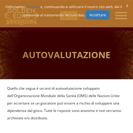
X
Utilizziamo i
Cookies
e, continuando a utilizzare il nostro sito web, dai il
Accettare
consenso al trattamento dei tuoi dati.
Sign Up
Log In
AUTOVALUTAZIONE
Quello che segue è un test di autovalutazione sviluppato
dall'Organizzazione Mondiale della Sanità (OMS) delle Nazioni Unite
per accertare se un giocatore può essere a rischio di sviluppare una
dipendenza dal gioco. Tutte le risposte sono anonime e non verranno
archiviate e/o distribuite.