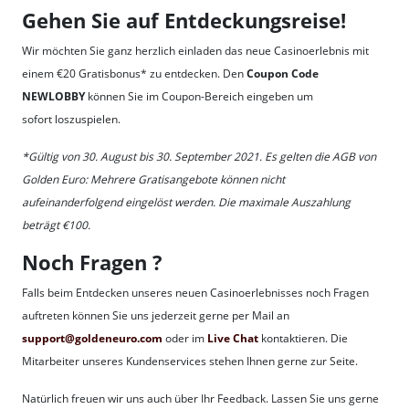
Gehen Sie auf Entdeckungsreise!
Wir möchten Sie ganz herzlich einladen das neue Casinoerlebnis mit
einem €20 Gratisbonus* zu entdecken. Den
Coupon Code
NEWLOBBY
können Sie im Coupon-Bereich eingeben um
sofort loszuspielen.
*Gültig von 30. August bis 30. September 2021. Es gelten die AGB von
Golden Euro: Mehrere Gratisangebote können nicht
aufeinanderfolgend eingelöst werden. Die maximale Auszahlung
beträgt €100.
Noch Fragen ?
Falls beim Entdecken unseres neuen Casinoerlebnisses noch Fragen
auftreten können Sie uns jederzeit gerne per Mail an
support@goldeneuro.com
oder im
Live Chat
kontaktieren. Die
Mitarbeiter unseres Kundenservices stehen Ihnen gerne zur Seite.
Natürlich freuen wir uns auch über Ihr Feedback. Lassen Sie uns gerne