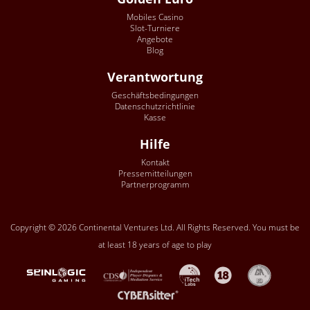
Mobiles Casino
Slot-Turniere
Angebote
Blog
Verantwortung
Geschäftsbedingungen
Datenschutzrichtlinie
Kasse
Hilfe
Kontakt
Pressemitteilungen
Partnerprogramm
Copyright © 2026 Continental Ventures Ltd. All Rights Reserved. You must be
at least 18 years of age to play