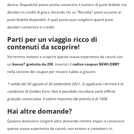
destra. Dopodiché potrai anche convertire il numero di punti fedeltà che
desideri in crediti di gioco, facendo clic su "Riscatta" posto accanto ai
punti fedeltà disponibili. A quel punto puoi scegliere quanti punti
desideri convertire in crediti.
Parti per un viaggio ricco di
contenuti da scoprire!
Vorremmo invitarti a scoprire questa nuova esperienza da casinò con
un
bonus* gratuito da 20€
. Inserisci il
codice coupon NEWLOBBY
nella sezione dei coupon per iniziare subito a giocare.
* valido dal 30 agosto al 30 settembre 2021. Si applicano i termini e le
condizioni di Golden Euro: Non è possibile riscattare varie offerte
gratuite consecutive. Il valore massimo del premio è di 100€.
Hai altre domande?
Qualora dovessero sorgerti altre domande mentre impari a conoscere
questa nuova esperienza da casinò, non esitare a contattarci in