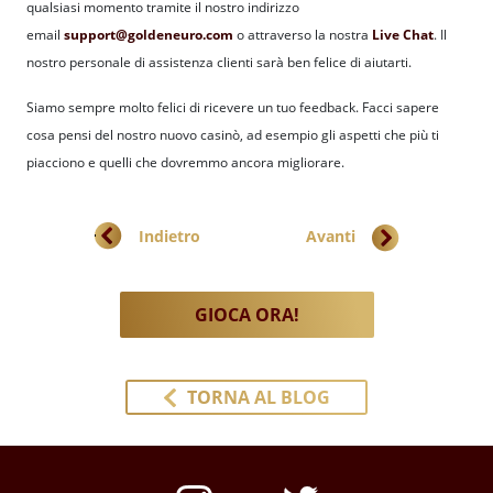
qualsiasi momento tramite il nostro indirizzo
email
support@goldeneuro.com
o attraverso la nostra
Live Chat
. Il
nostro personale di assistenza clienti sarà ben felice di aiutarti.
Siamo sempre molto felici di ricevere un tuo feedback. Facci sapere
cosa pensi del nostro nuovo casinò, ad esempio gli aspetti che più ti
piacciono e quelli che dovremmo ancora migliorare.
Articolo precedente: Le nostre imperdibili slot estiv
Articolo successivo: Tornei di s
Indietro
Avanti
GIOCA ORA!
TORNA AL BLOG