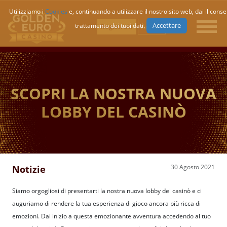
Utilizziamo i
Cookies
e, continuando a utilizzare il nostro sito web, dai il conse
Accettare
trattamento dei tuoi dati.
Registrati
Accedi
SCOPRI LA NOSTRA NUOVA
LOBBY DEL CASINÒ
30 Agosto 2021
Notizie
Siamo orgogliosi di presentarti la nostra nuova lobby del casinò e ci
auguriamo di rendere la tua esperienza di gioco ancora più ricca di
emozioni. Dai inizio a questa emozionante avventura accedendo al tuo