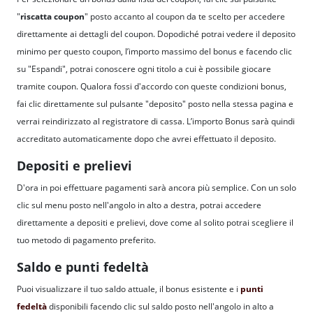
"
riscatta coupon
" posto accanto al coupon da te scelto per accedere
direttamente ai dettagli del coupon. Dopodiché potrai vedere il deposito
minimo per questo coupon, l’importo massimo del bonus e facendo clic
su "Espandi", potrai conoscere ogni titolo a cui è possibile giocare
tramite coupon. Qualora fossi d'accordo con queste condizioni bonus,
fai clic direttamente sul pulsante "deposito" posto nella stessa pagina e
verrai reindirizzato al registratore di cassa. L’importo Bonus sarà quindi
accreditato automaticamente dopo che avrei effettuato il deposito.
Depositi e prelievi
D'ora in poi effettuare pagamenti sarà ancora più semplice. Con un solo
clic sul menu posto nell'angolo in alto a destra, potrai accedere
direttamente a depositi e prelievi, dove come al solito potrai scegliere il
tuo metodo di pagamento preferito.
Saldo e punti fedeltà
Puoi visualizzare il tuo saldo attuale, il bonus esistente e i
punti
fedeltà
disponibili facendo clic sul saldo posto nell'angolo in alto a