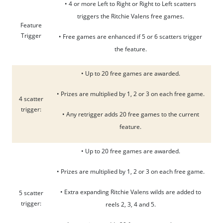
• 4 or more Left to Right or Right to Left scatters
triggers the Ritchie Valens free games.
Feature
Trigger
• Free games are enhanced if 5 or 6 scatters trigger
the feature.
• Up to 20 free games are awarded.
• Prizes are multiplied by 1, 2 or 3 on each free game.
4 scatter
trigger:
• Any retrigger adds 20 free games to the current
feature.
• Up to 20 free games are awarded.
• Prizes are multiplied by 1, 2 or 3 on each free game.
• Extra expanding Ritchie Valens wilds are added to
5 scatter
trigger:
reels 2, 3, 4 and 5.