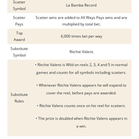
Scatter
La Bamba Record
Symbol
Scatter
Scatter wins are added to All Ways Pays wins and are
Pays
multiplied by total bet.
Top
6,000 times bet per way
Award
Substitute
Ritchie Valens
Symbol
• Ritchie Valens is Wild on reels 2, 3, 4 and 5 in normal
games and counts for all symbols including scatters.
• Whenever Ritchie Valens appears he will expand to
cover the reel, before pays are awarded.
Substitute
Rules
• Ritchie Valens counts once on his reel for scatters.
• The prize is doubled when Ritchie Valens appears in
a win.