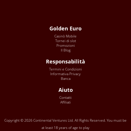
Golden Euro
Casinò Mobile
Tornei di slot
Promozioni
Il Blog
Responsabilità
Termini e Condizioni
Informativa Privacy
Banca
Aiuto
Contatti
Affiliati
Copyright © 2026 Continental Ventures Ltd. All Rights Reserved. You must be
at least 18 years of age to play