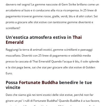
davvero nel segno! Le gemme nascoste di Gem Strike brillano come un
arcobaleno al buio e ti conducono alla ricca ricompensa. In 25 linee di
pagamento troverai gemme rosse, gialle, verdi, blu e di altri colori. Sei
pronto a giocare alle slot estive con tantissime gemme divertenti e
scintillanti?
Un'esotica atmosfera estiva in
Thai
Emerald
Raggiungi la terra di animali esotici, gemme scintillanti e paesaggi
mozzafiato. Divertiti con 25 linee di pagamento e volatilità media
presso la cascata di Thai Emerald! Quando l'acqua è blu, il sole splende
e la slot paga bene, sai che stai per giocare alle slot estive di Golden
Euro.
Possa
Fortunate Buddha
benedire le tue
vincite
Dato che siamo già nei temi esotici delle slot estive, perché non far
girare un po' i rulli di Fortunate Buddha? Quando Buddha è a tuo favore,