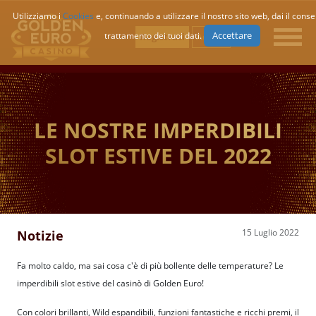
Utilizziamo i
Cookies
e, continuando a utilizzare il nostro sito web, dai il conse
Accettare
trattamento dei tuoi dati.
Registrati
Accedi
LE NOSTRE IMPERDIBILI
SLOT ESTIVE DEL 2022
15 Luglio 2022
Notizie
Fa molto caldo, ma sai cosa c'è di più bollente delle temperature? Le
imperdibili slot estive del casinò di Golden Euro!
Con colori brillanti, Wild espandibili, funzioni fantastiche e ricchi premi, il