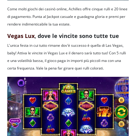
Come molti giochi dei casinò online, Achilles offre cinque rulli e 20 linee
di pagamento. Punta al Jackpot casuale e guadagna gloria e premi per
rendere indimenticabile la tua estate.
Vegas Lux
, dove le vincite sono tutte tue
L'unica festa in cui tutto rimane dov'è successo è quella di Las Vegas,
baby! Attiva le vincite in Vegas Lux e il denaro sarà tutto tuo! Con 5 rulli
e una volatilità bassa, il gioco paga in importi più piccoli ma con una
certa frequenza. Vale la pena far girare quei rulli colorati.