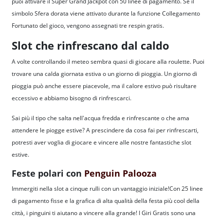
puoi attivare il Super Grand Jackpot con 50 linee di pagamento. Se il
simbolo Sfera dorata viene attivato durante la funzione Collegamento
Fortunato del gioco, vengono assegnati tre respin gratis.
Slot che rinfrescano dal caldo
A volte controllando il meteo sembra quasi di giocare alla roulette. Puoi
trovare una calda giornata estiva o un giorno di pioggia. Un giorno di
pioggia può anche essere piacevole, ma il calore estivo può risultare
eccessivo e abbiamo bisogno di rinfrescarci.
Sai più il tipo che salta nell'acqua fredda e rinfrescante o che ama
attendere le piogge estive? A prescindere da cosa fai per rinfrescarti,
potresti aver voglia di giocare e vincere alle nostre fantastiche slot
estive.
Feste polari con
Penguin Palooza
Immergiti nella slot a cinque rulli con un vantaggio iniziale!Con 25 linee
di pagamento fisse e la grafica di alta qualità della festa più cool della
città, i pinguini ti aiutano a vincere alla grande! I Giri Gratis sono una