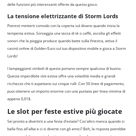
delle funzioni più interessanti offerte da questo gioco.
La tensione elettrizzante di Storm Lords
Potresti metterti comodo con la coperta sul divano quando inizia la
tempesta estiva. Sorseggia una tazza di tè o caffè, ascolta gli effetti
sonori che la pioggia produce quando batte sulla finestra, attiva il
casinò online di Golden Euro sul tuo dispositivo mobile e gioca a Storm
Lords!
I lampeggianti simboli di questo portano sempre qualcosa di buono.
Questa imperdibile slot estiva offre una volatilità media e grandi
ricchezze che ti aspettano sui cinque rulli. Con 50 linee di pagamento,
puoi ottenere un importo enorme con una puntata per linea minima di
appena 0,01$.
Le slot per feste estive più giocate
Sei pronto a divertirti a una festa d'estate? Cos'altro manca quando si
balla fino all'alba e ci si diverte con gli amici? Beh, la risposta potrebbe