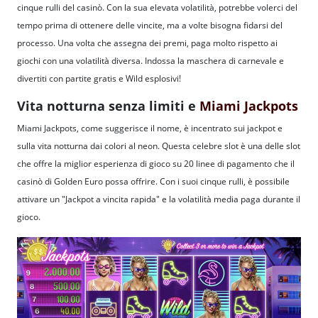
cinque rulli del casinò. Con la sua elevata volatilità, potrebbe volerci del
tempo prima di ottenere delle vincite, ma a volte bisogna fidarsi del
processo. Una volta che assegna dei premi, paga molto rispetto ai
giochi con una volatilità diversa. Indossa la maschera di carnevale e
divertiti con partite gratis e Wild esplosivi!
Vita notturna senza limiti e
Miami Jackpots
Miami Jackpots, come suggerisce il nome, è incentrato sui jackpot e
sulla vita notturna dai colori al neon. Questa celebre slot è una delle slot
che offre la miglior esperienza di gioco su 20 linee di pagamento che il
casinò di Golden Euro possa offrire. Con i suoi cinque rulli, è possibile
attivare un "Jackpot a vincita rapida" e la volatilità media paga durante il
gioco.