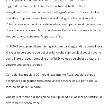
leggendaria slot con Jackpot Divine Fortune di NetEnt. Ma le
somiglianze si fermano al mero aspetto grafico, infatti Khrysos Gold è
una slot completamente diversa a livello di gioco. Come si suol dire
,"l'imitazione è la più sincera delle adulazioni", pertanto ai giocatori non
dovrebbe interessare il fatto che Khrysos Gold si sia ispirata a un'altra
slot per quanto concerne l'aspetto grafico.
I rulli 5x3 sono pieni di guerrieri greci, creature leggendarie come l'Idra,
Khrysos in persona e due tipi di Wild. Anche i simboli Jackpot si trovano
sui rulli: tre di questi simboli e un Wild Scivoloso potrebbero aiutarti a
vincere uno dei tre Jackpot.
Con volatilità media e 20 linee di pagamento fisse, questa slot può
assegnare con grande frequenza vincite sostanziose, a patto che la
fortuna sia dalla tua parte.
Questa slot mette a disposizione due tipi di Wild e Jackpot per offrire un
divertimento senza freni